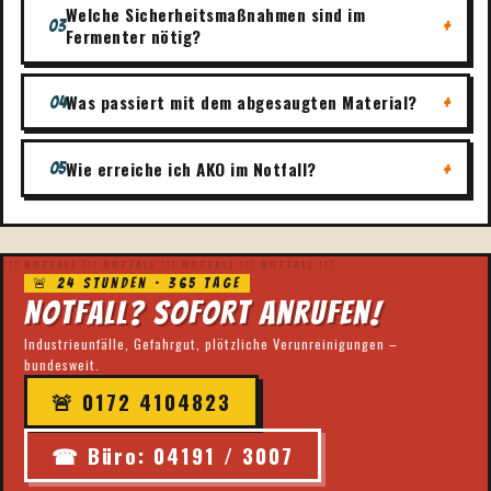
Welche Sicherheitsmaßnahmen sind im
+
03
Fermenter nötig?
Was passiert mit dem abgesaugten Material?
+
04
Wie erreiche ich AKO im Notfall?
+
05
🚨 24 Stunden · 365 Tage
Notfall? Sofort anrufen!
Industrieunfälle, Gefahrgut, plötzliche Verunreinigungen –
bundesweit.
🚨 0172 4104823
☎ Büro: 04191 / 3007