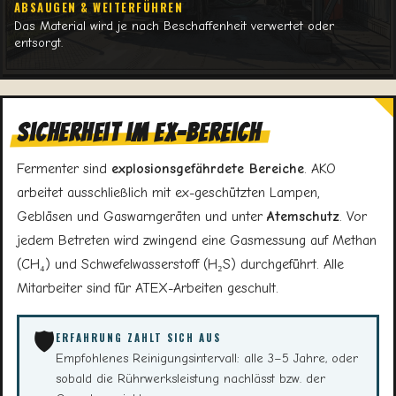
ABSAUGEN & WEITERFÜHREN
Das Material wird je nach Beschaffenheit verwertet oder
entsorgt.
Sicherheit im Ex-Bereich
Fermenter sind
explosionsgefährdete Bereiche
. AKO
arbeitet ausschließlich mit ex-geschützten Lampen,
Gebläsen und Gaswarngeräten und unter
Atemschutz
. Vor
jedem Betreten wird zwingend eine Gasmessung auf Methan
(CH₄) und Schwefelwasserstoff (H₂S) durchgeführt. Alle
Mitarbeiter sind für ATEX-Arbeiten geschult.
🛡️
ERFAHRUNG ZAHLT SICH AUS
Empfohlenes Reinigungsintervall: alle 3–5 Jahre, oder
sobald die Rührwerksleistung nachlässt bzw. der